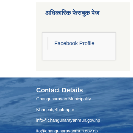
अधिकारिक फेसबुक पेज
Facebook Profile
Contact Details
Changunarayan Municipality
Kharipati,Bhaktapur
info@changunarayanmun.gov.np
ito@changunarayanmun.gov.np