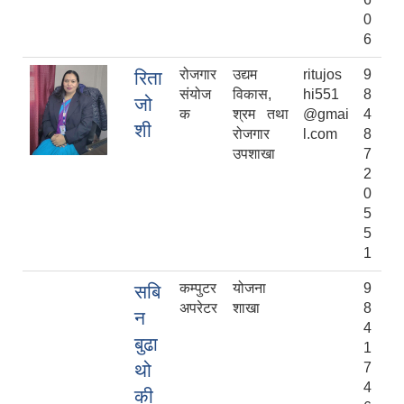
0
6
रोजगार
उद्यम
ritujos
9
रिता
संयोज
विकास,
hi551
8
जो
क
श्रम तथा
@gmai
4
शी
रोजगार
l.com
8
उपशाखा
7
2
0
5
5
1
कम्पुटर
योजना
9
सबि
अपरेटर
शाखा
8
न
4
बुढा
1
थो
7
4
की