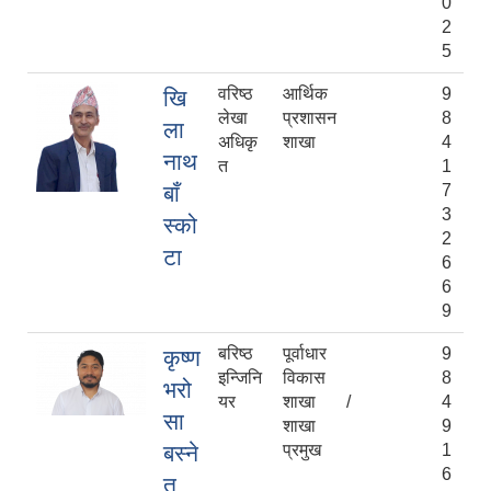
0
2
5
वरिष्ठ
आर्थिक
9
खि
लेखा
प्रशासन
8
ला
अधिकृ
शाखा
4
नाथ
त
1
बाँ
7
3
स्को
2
टा
6
6
9
बरिष्ठ
पूर्वाधार
9
कृष्ण
इन्जिनि
विकास
8
भरो
यर
शाखा /
4
सा
शाखा
9
बस्ने
प्रमुख
1
6
त