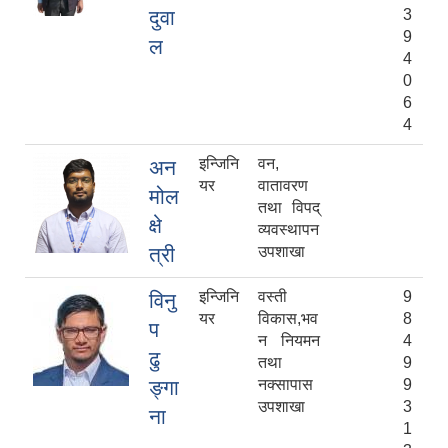
दुवा
3
9
ल
4
0
6
4
इन्जिनि
वन,
अन
यर
वातावरण
मोल
तथा विपद्
क्षे
व्यवस्थापन
त्री
उपशाखा
इन्जिनि
वस्ती
9
विनु
यर
विकास,भव
8
प
न नियमन
4
ढु
तथा
9
ङ्गा
नक्सापास
9
उपशाखा
3
ना
1