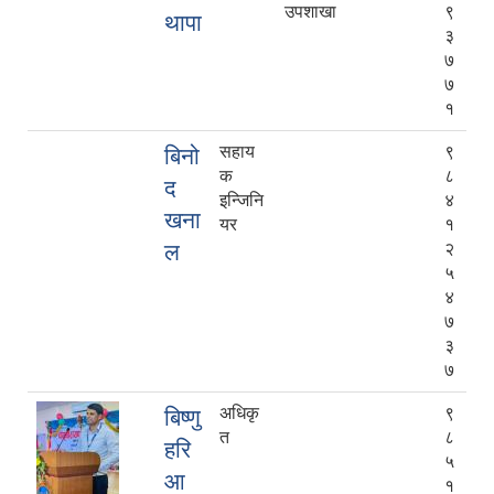
उपशाखा
९
थापा
३
७
७
१
सहाय
९
बिनो
क
८
द
इन्जिनि
४
खना
यर
१
ल
२
५
४
७
३
७
अधिकृ
९
बिष्णु
त
८
हरि
५
आ
१