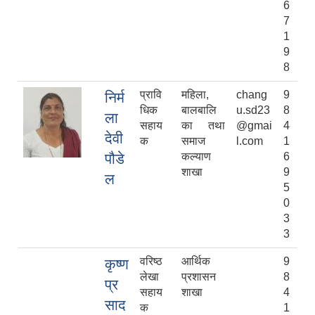
6
7
1
9
8
प्रावि
महिला,
chang
9
निर्म
धिक
बालबालि
u.sd23
8
ला
सहाय
का तथा
@gmai
4
देवी
क
समाज
l.com
1
पौडे
कल्याण
6
शाखा
9
ल
5
0
3
3
वरिष्ठ
आर्थिक
9
कृष्ण
लेखा
प्रशासन
8
प्र
सहाय
शाखा
4
साद
क
1