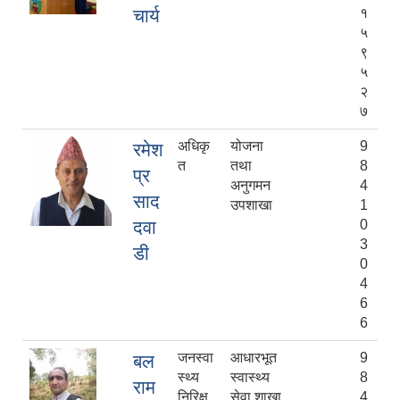
चार्य
१
५
९
५
२
७
अधिकृ
योजना
9
रमेश
त
तथा
8
प्र
अनुगमन
4
साद
उपशाखा
1
दवा
0
3
डी
0
4
6
6
जनस्वा
आधारभूत
9
बल
स्थ्य
स्वास्थ्य
8
राम
निरिक्ष
सेवा शाखा
4