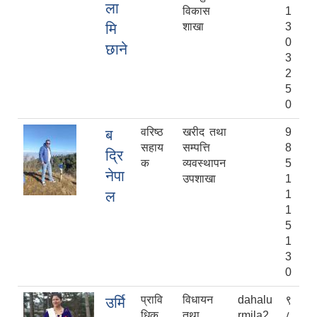
ला
विकास
1
मि
शाखा
3
0
छाने
3
2
5
0
वरिष्ठ
खरीद तथा
9
ब
सहाय
सम्पत्ति
8
द्रि
क
व्यवस्थापन
5
नेपा
उपशाखा
1
ल
1
1
5
1
3
0
प्रावि
विधायन
dahalu
९
उर्मि
धिक
तथा
rmila2
८