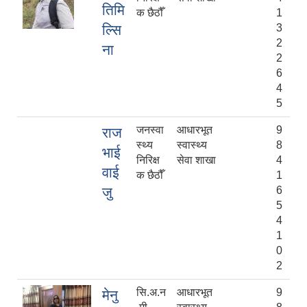
तिमि
क छैठौँ
1
ल्सि
3
2
ना
2
6
4
5
जनस्वा
आधारभूत
9
राज
स्थ्य
स्वास्थ्य
8
भाई
निरिक्ष
सेवा शाखा
4
वाई
क छैठौँ
1
जु
6
5
4
1
0
2
सि.अ.न
आधारभूत
9
मेनु