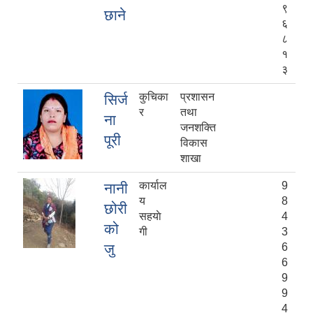
९
छाने
६
८
१
३
कुचिका
प्रशासन
सिर्ज
र
तथा
ना
जनशक्ति
पूरी
विकास
शाखा
कार्याल
9
नानी
य
8
छोरी
सहयाे
4
को
गी
3
जु
6
6
9
9
4