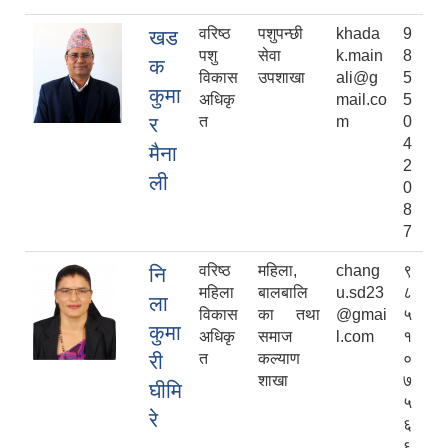
वरिष्ठ
पशुपन्छी
khada
9
खड
Sub-National Treasury Regulatory Application (SuTRA)
पशु
सेवा
k.main
8
क
विकास
उपशाखा
ali@g
5
कुमा
अधिकृ
mail.co
5
र
त
m
0
4
मैना
2
ली
0
8
7
वरिष्ठ
महिला,
chang
९
नि
महिला
बालबालि
u.sd23
८
ला
विकास
का तथा
@gmai
५
कुमा
अधिकृ
समाज
l.com
१
री
त
कल्याण
०
शाखा
७
घीमि
५
रे
६
६