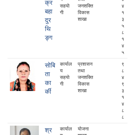
क्र
सहयाे
जनशक्ति
४
बहा
गी
विकास
१
दुर
शाखा
३
५
थि
८
ङ्ग
१
४
५
कार्याल
प्रशासन
९
सोबि
य
तथा
८
ता
सहयाे
जनशक्ति
४
का
गी
विकास
९
र्की
शाखा
३
१
४
८
८
कार्याल
योजना
श्र