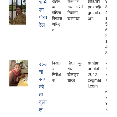
सहाय
सहकारी
sharmi
9
शर्मि
क
तथा गरिवि
pokh@
8
ला
महिला
निवारण
gmail.c
4
पोख
विकास
उपशाखा
om
1
रेल
अधिकृ
5
त
6
2
1
4
8
विद्याल
शिक्षा युवा
ranjan
९
रञ्‍ज
य
तथा
adulal
८
ना
निरीक्ष
खेलकुद
2042
४
साप
क
शाखा
@gmai
१
को
l.com
१
७
टा
४
दुला
४
ल
५
४