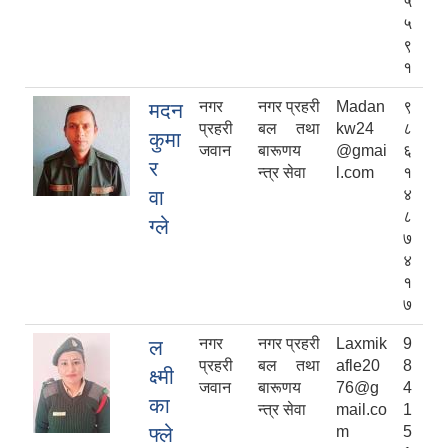
५
५
९
१
नगर
नगर प्रहरी
Madan
९
मदन
प्रहरी
बल तथा
kw24
८
कुमा
जवान
बारूणय
@gmai
६
र
न्त्र सेवा
l.com
१
वा
४
८
ग्ले
७
४
१
७
नगर
नगर प्रहरी
Laxmik
9
ल
प्रहरी
बल तथा
afle20
8
क्ष्मी
जवान
बारूणय
76@g
4
का
न्त्र सेवा
mail.co
1
फ्ले
m
5