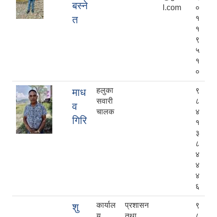
बस्ने
l.com
०
त
१
१
९
५
१
०
हलुका
९
माध
सवारी
८
व
चालक
४
गिरि
१
३
८
४
४
४
६
कार्याल
प्रशासन
९
शु
य
तथा
८