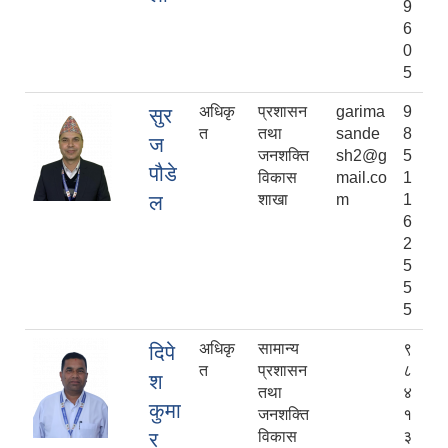
9
6
0
5
अधिकृ
प्रशासन
garima
9
सुर
त
तथा
sande
8
ज
जनशक्ति
sh2@g
5
पौडे
विकास
mail.co
1
ल
शाखा
m
1
6
2
5
5
5
अधिकृ
सामान्य
९
दिपे
त
प्रशासन
८
श
तथा
४
कुमा
जनशक्ति
१
र
विकास
३