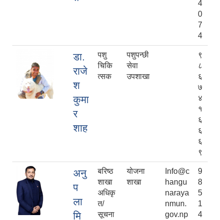
4
0
7
4
पशु
पशुपन्छी
९
डा.
चिकि
सेवा
८
राजे
त्सक
उपशाखा
६
श
७
कुमा
४
१
र
६
शाह
६
६
९
बरिष्ठ
योजना
Info@c
9
अनु
शाखा
शाखा
hangu
8
प
अधिकृ
naraya
5
ला
त/
nmun.
1
मि
सूचना
gov.np
4