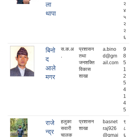
ला
२
४
थापा
५
२
२
६
स.क.अ
प्रशासन
a.bino
9
बिनो
.
तथा
d@gm
8
द
जनशक्ति
ail.com
5
आले
विकास
1
मगर
शाखा
2
5
4
1
4
5
हलुका
प्रशासन
basnet
९
राजे
सवारी
शाखा
raj926
८
न्द्र
चालक
@gmai
६