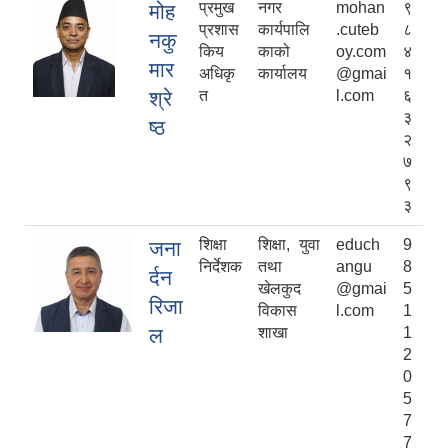
प्रमुख
नगर
mohan
९
मोह
प्रशास
कार्यपालि
.cuteb
८
नकु
किय
काको
oy.com
४
मार
अधिकृ
कार्यालय
@gmai
१
श्रे
त
l.com
६
३
ष्ठ
२
७
९
३
शिक्षा
शिक्षा, युवा
educh
9
जना
निर्देशक
तथा
angu
8
र्दन
खेलकुद
@gmai
5
रिजा
विकास
l.com
1
ल
शाखा
1
2
चाँगुनारायण नगरपालिकाको खानेपानी, सरसफाइ तथा स्वच्छता योजना (WASH Plan)
0
5
7
7