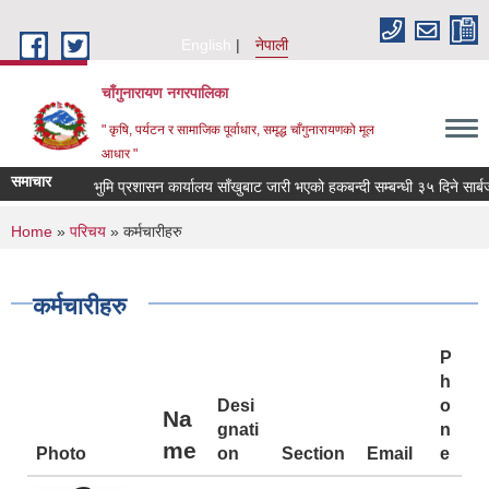
Skip to main content
English
नेपाली
चाँगुनारायण नगरपालिका
" कृषि, पर्यटन र सामाजिक पूर्वाधार, समृद्ध चाँगुनारायणको मूल
आधार "
समाचार
भुमि प्रशासन कार्यालय साँखुबाट जारी भएको हकबन्दी सम्बन्धी ३५ दिने सार्बजनिक सू
You are here
Home
»
परिचय
» कर्मचारीहरु
कर्मचारीहरु
P
h
Desi
o
Na
gnati
n
me
Photo
on
Section
Email
e