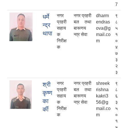
7
नगर
नगर प्रहरी
dharm
९
धर्मे
प्रहरी
बल तथा
endras
८
न्द्र
सहाय
बारूणय
ova@g
५
थापा
क
न्त्र सेवा
mail.co
१
निरीक्ष
m
०
क
४
७
३
२
३
नगर
नगर प्रहरी
shreek
९
श्री
प्रहरी
बल तथा
rishna
८
कृष्ण
सहाय
बारूणय
kakri3
६
का
क
न्त्र सेवा
56@g
३
र्की
निरीक्ष
mail.co
५
क
m
०
१
५