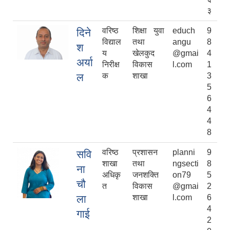
३
वरिष्ठ
शिक्षा युवा
educh
9
दिने
विद्याल
तथा
angu
8
श
य
खेलकुद
@gmai
4
अर्या
निरीक्ष
विकास
l.com
1
ल
क
शाखा
3
5
6
4
4
8
वरिष्ठ
प्रशासन
planni
9
सवि
शाखा
तथा
ngsecti
8
ना
अधिकृ
जनशक्ति
on79
5
चौ
त
विकास
@gmai
2
ला
शाखा
l.com
6
4
गाई
2