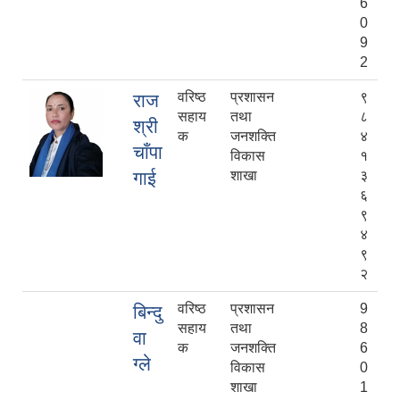
6
0
9
2
वरिष्ठ
प्रशासन
९
राज
सहाय
तथा
८
श्री
क
जनशक्ति
४
चाँपा
विकास
१
गाई
शाखा
३
६
९
४
९
२
वरिष्ठ
प्रशासन
9
बिन्दु
सहाय
तथा
8
वा
क
जनशक्ति
6
ग्ले
विकास
0
शाखा
1