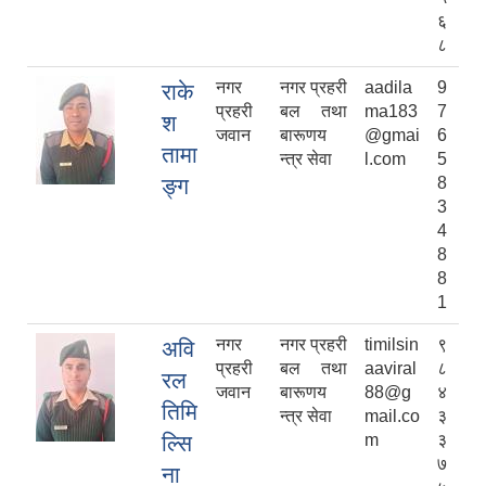
६
८
नगर
नगर प्रहरी
aadila
9
राके
प्रहरी
बल तथा
ma183
7
श
जवान
बारूणय
@gmai
6
तामा
न्त्र सेवा
l.com
5
ङ्ग
8
3
4
8
8
1
नगर
नगर प्रहरी
timilsin
९
अवि
प्रहरी
बल तथा
aaviral
८
रल
जवान
बारूणय
88@g
४
तिमि
न्त्र सेवा
mail.co
३
ल्सि
m
३
७
ना