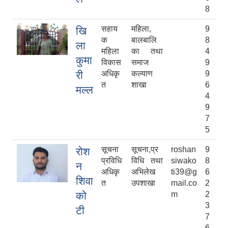
8
सहाय
महिला,
9
खि
क
बालबालि
8
ला
महिला
का तथा
4
कुमा
विकास
समाज
9
री
अधिकृ
कल्याण
9
त
शाखा
6
मल्ल
4
9
7
5
सूचना
सूचना,प्र
roshan
9
रोश
प्रविधि
विधि तथा
siwako
8
न
अधिकृ
अभिलेख
ti39@g
6
शिवा
त
उपशाखा
mail.co
2
को
m
2
3
टी
7
6