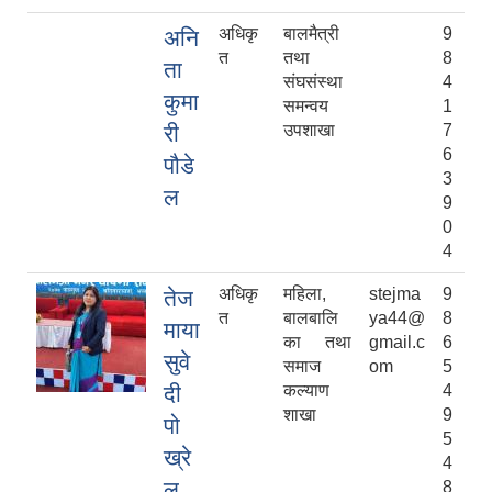
अधिकृ
बालमैत्री
9
अनि
त
तथा
8
ता
संघसंस्था
4
कुमा
समन्वय
1
री
उपशाखा
7
6
पौडे
3
ल
9
0
4
अधिकृ
महिला,
stejma
9
तेज
त
बालबालि
ya44@
8
माया
का तथा
gmail.c
6
सुवे
समाज
om
5
दी
कल्याण
4
शाखा
9
पो
5
ख्रे
4
ल
8