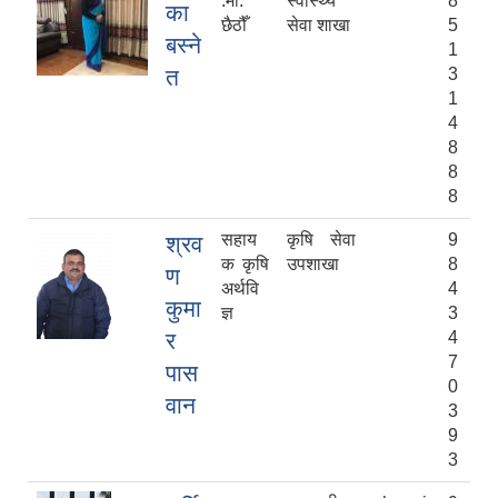
.मी.
स्वास्थ्य
8
का
छैठौँ
सेवा शाखा
5
बस्ने
1
त
3
1
4
8
8
8
सहाय
कृषि सेवा
9
श्रव
क कृषि
उपशाखा
8
ण
अर्थवि
4
कुमा
ज्ञ
3
र
4
7
पास
0
वान
3
9
3