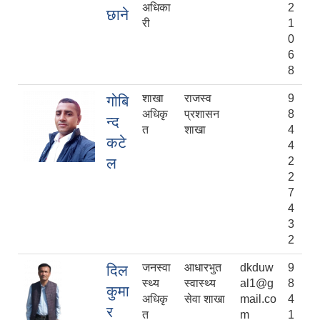
अधिका
2
छाने
री
1
0
6
8
शाखा
राजस्व
9
गोबि
अधिकृ
प्रशासन
8
न्द
त
शाखा
4
कटे
4
ल
2
2
7
4
3
2
जनस्वा
आधारभुत
dkduw
9
दिल
स्थ्य
स्वास्थ्य
al1@g
8
कुमा
अधिकृ
सेवा शाखा
mail.co
4
र
त
m
1