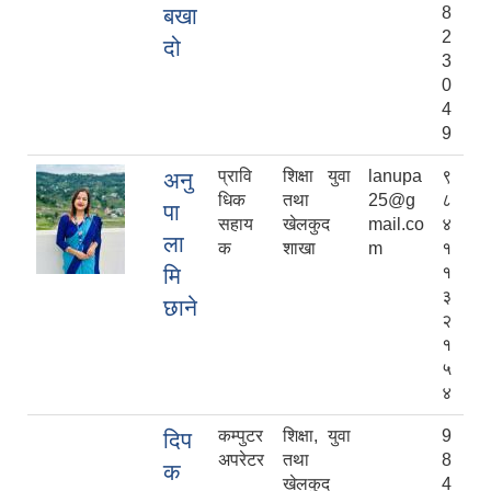
बखा
8
2
दो
3
0
4
9
प्रावि
शिक्षा युवा
lanupa
९
अनु
धिक
तथा
25@g
८
पा
सहाय
खेलकुद
mail.co
४
ला
क
शाखा
m
१
मि
१
३
छाने
२
१
५
४
कम्पुटर
शिक्षा, युवा
9
दिप
अपरेटर
तथा
8
क
खेलकुद
4