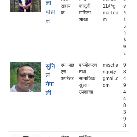
ला
सहाय
कानूनी
11@g
४
दाहा
क
मामिला
mail.co
१
ल
शाखा
m
८
३
१
३
७
६
एम‍ आइ
पञ्जीकरण
mischa
9
सुनि
एस
तथा
ngu@
8
ल
अपरेटर
सामाजिक
gmail.c
4
नेपा
सुरक्षा
om
9
ली
उपशाखा
4
4
8
3
9
3