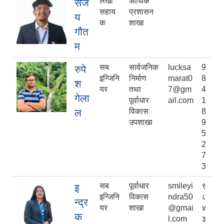
लेखा
आर्थिक
संज
सहाय
प्रशासन
य
क
शाखा
गौत
म
सब
सार्वजनिक
lucksa
9
रुपे
इन्जिनि
निर्माण
marat0
8
श
यर
तथा
7@gm
4
गेला
पूर्वाधार
ail.com
1
ल
विकास
8
उपशाखा
9
5
2
7
3
सब
पूर्वाधार
smileyi
९
इ
इन्जिनि
विकास
ndra50
८
न्द्र
यर
शाखा
@gmai
४
क
l.com
३