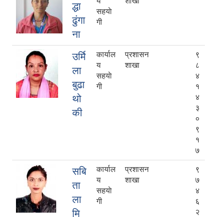
य
शाखा
द्धा
सहयाे
ढुंगा
गी
ना
कार्याल
प्रशासन
९
उर्मि
य
शाखा
८
ला
सहयाे
४
बुढा
गी
१
थो
४
३
की
०
९
१
७
कार्याल
प्रशासन
९
सबि
य
शाखा
७
ता
सहयाे
४
ला
गी
६
मि
२