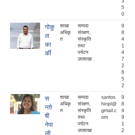
3
5
0
शाखा
सम्पदा
9
गोकु
अधिकृ
संरक्षण,
8
ल
त
संस्कृति
4
का
तथा
1
र्की
पर्यटन
4
उपशाखा
7
2
8
5
2
शाखा
सम्पदा
santos
9
स
अधिकृ
संरक्षण,
hinpl@
8
न्तो
त
संस्कृति
gmail.c
4
षी
तथा
om
9
नेपा
पर्यटन
1
उपशाखा
2
ली