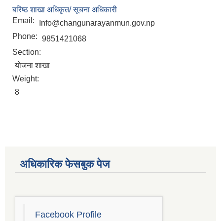
बरिष्ठ शाखा अधिकृत/ सूचना अधिकारी
Email:
Info@changunarayanmun.gov.np
Phone:
9851421068
Section:
योजना शाखा
Weight:
8
अधिकारिक फेसबुक पेज
चाँगुनारायण नगरपालिकाको खानेपानी, सरसफाइ तथा स्वच्छता योजना (WASH Plan)
Facebook Profile