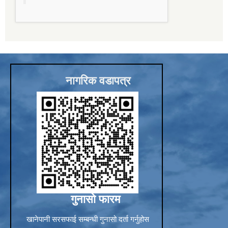
Sub-National Treasury Regulatory Application (SuTRA)
नागरिक वडापत्र
गुनासो फारम
खानेपानी सरसफाई सम्बन्धी गुनासो दर्ता गर्नुहोस