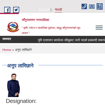
Skip to main content
English
नेपाली
चाँगुनारायण नगरपालिका
" कृषि, पर्यटन र सामाजिक पूर्वाधार, समृद्ध चाँगुनारायणको मूल
आधार "
समाचार
भुमि प्रशासन कार्यालय साँखुबाट जारी भएको हकबन्दी सम्बन्धी ३
You are here
Home
» अनुप लामिछाने
अनुप लामिछाने
Designation: