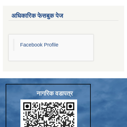
अधिकारिक फेसबुक पेज
Facebook Profile
नागरिक वडापत्र
चाँगुनारायण नगरपालिकाको खानेपानी, सरसफाइ तथा स्वच्छता योजना (WASH Plan)