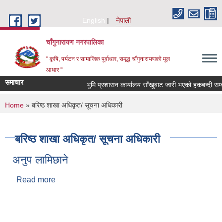
Skip to main content
English
नेपाली
चाँगुनारायण नगरपालिका
" कृषि, पर्यटन र सामाजिक पूर्वाधार, समृद्ध चाँगुनारायणको मूल
आधार "
समाचार
भुमि प्रशासन कार्यालय साँखुबाट जारी भएको हकबन्दी सम्बन्ध
You are here
Home
» बरिष्ठ शाखा अधिकृत/ सूचना अधिकारी
बरिष्ठ शाखा अधिकृत/ सूचना अधिकारी
अनुप लामिछाने
Read more
about अनुप लामिछाने