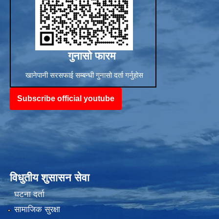
Sub-National Treasury Regulatory Application (SuTRA)
गुनासो फारम
खानेपानी सरसफाई सम्बन्धी गुनासो दर्ता गर्नुहोस
Subscribe official youtube
विधुतीय शुसासन सेवा
घटना दर्ता
सामाजिक सुरक्षा