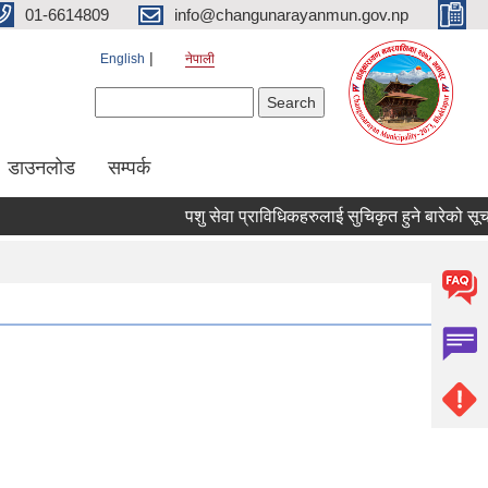
01-6614809
info@changunarayanmun.gov.np
English
नेपाली
Search form
Search
डाउनलोड
सम्पर्क
पशु सेवा प्राविधिकहरुलाई सुचिकृत हुने बारेको सूचना