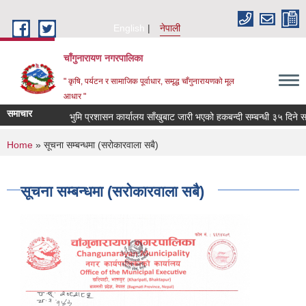
Skip to main content
English
नेपाली
चाँगुनारायण नगरपालिका
" कृषि, पर्यटन र सामाजिक पूर्वाधार, समृद्ध चाँगुनारायणको मूल
आधार "
समाचार
भुमि प्रशासन कार्यालय साँखुबाट जारी भएको हकबन्दी सम्बन्धी ३५ दिने सार्ब
You are here
Home
» सूचना सम्बन्धमा (सरोकारवाला सबै)
सूचना सम्बन्धमा (सरोकारवाला सबै)