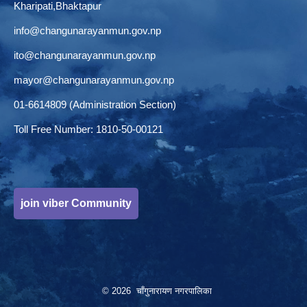
Kharipati,Bhaktapur
info@changunarayanmun.gov.np
ito@changunarayanmun.gov.np
mayor@changunarayanmun.gov.np
01-6614809 (Administration Section)
Toll Free Number: 1810-50-00121
join viber Community
© 2026 चाँगुनारायण नगरपालिका