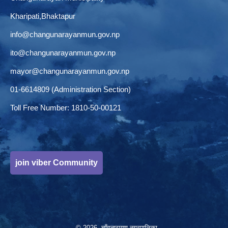
Kharipati,Bhaktapur
info@changunarayanmun.gov.np
ito@changunarayanmun.gov.np
mayor@changunarayanmun.gov.np
01-6614809 (Administration Section)
Toll Free Number: 1810-50-00121
join viber Community
© 2026 चाँगुनारायण नगरपालिका