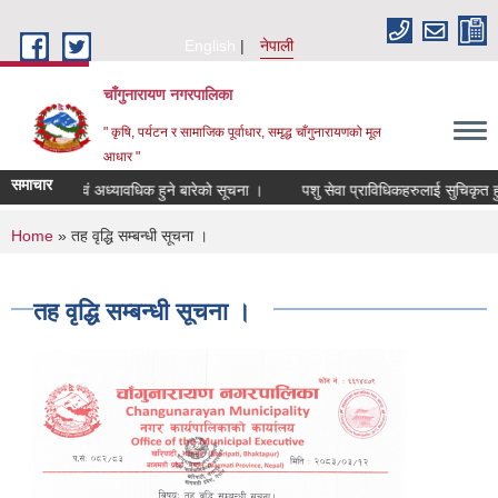
Skip to main content
English
नेपाली
चाँगुनारायण नगरपालिका
" कृषि, पर्यटन र सामाजिक पूर्वाधार, समृद्ध चाँगुनारायणको मूल
आधार "
समाचार
 सुचिकृत एवं अध्यावधिक हुने बारेको सूचना ।
पशु सेवा प्राविधिकहरुलाई सुचिकृत हुने ब
You are here
Home
» तह वृद्धि सम्बन्धी सूचना ।
तह वृद्धि सम्बन्धी सूचना ।