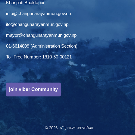
Kharipati,Bhaktapur
info@changunarayanmun.gov.np
ito@changunarayanmun.gov.np
mayor@changunarayanmun.gov.np
01-6614809 (Administration Section)
Toll Free Number: 1810-50-00121
join viber Community
© 2026 चाँगुनारायण नगरपालिका