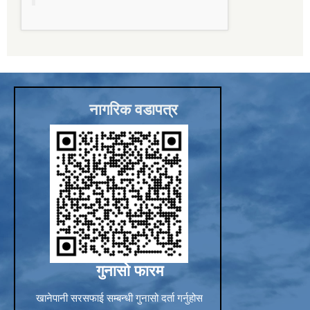
Sub-National Treasury Regulatory Application (SuTRA)
नागरिक वडापत्र
गुनासो फारम
खानेपानी सरसफाई सम्बन्धी गुनासो दर्ता गर्नुहोस