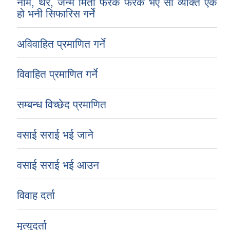
नाम, थर, जन्म मिती फरक फरक भए सो व्यक्ति एकै
हो भनी सिफारिस गर्ने
अविवाहित प्रमाणित गर्ने
विवाहित प्रमाणित गर्ने
सम्बन्ध विच्छेद प्रमाणित
वसाई सराई भई जाने
वसाई सराई भई आउन
चाँगुनारायण नगरपालिकाको खानेपानी, सरसफाइ तथा स्वच्छता योजना (WASH Plan)
विवाह दर्ता
मृत्युदर्ता