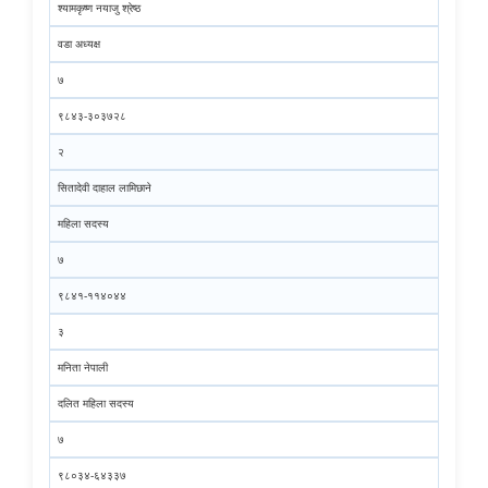
श्यामकृष्ण नयाजु श्रेष्ठ
वडा अध्यक्ष
७
९८४३-३०३७२८
२
सितादेवी दाहाल लामिछाने
महिला सदस्य
७
९८४१-११४०४४
३
मनिता नेपाली
दलित महिला सदस्य
७
९८०३४-६४३३७