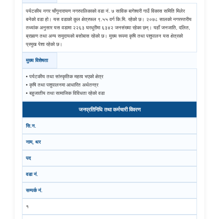
पर्यटकीय नगर चाँगुनारायण नगरपालिकाको वडा नं. ७ साविक बागेश्वरी गाउँ विकास समिति मिलेर
बनेको वडा हो। यस वडाको कुल क्षेत्रफल ९.५५ वर्ग कि.मि. रहेको छ। २०७८ सालको नगरस्तरीय
तथ्यांक अनुसार यस वडामा २२६३ घरधुरीमा ६३४२ जनसंख्या रहेका छन्। यहाँ जनजाति, दलित,
ब्राह्मण तथा अन्य समुदायको बसोबास रहेको छ। मुख्य रूपमा कृषि तथा पशुपालन यस क्षेत्रको
प्रमुख पेशा रहेको छ।
मुख्य विशेषता
• पर्यटकीय तथा सांस्कृतिक महत्व भएको क्षेत्र
• कृषि तथा पशुपालनमा आधारित अर्थतन्त्र
• बहुजातीय तथा सामाजिक विविधता रहेको वडा
जनप्रतिनिधि तथा कर्मचारी विवरण
सि.न.
नाम, थर
पद
वडा नं.
सम्पर्क नं.
Sub-National Treasury Regulatory Application (SuTRA)
१