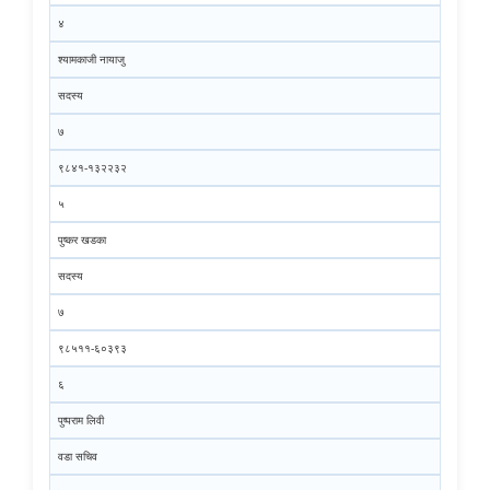
४
श्यामकाजी नायाजु
सदस्य
७
९८४१-१३२२३२
५
पुष्कर खडका
सदस्य
७
९८५११-६०३९३
६
पुष्पराम लिवी
वडा सचिव