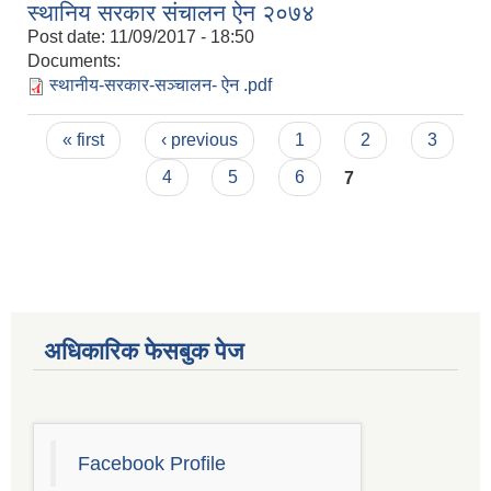
स्थानिय सरकार संचालन ऐन २०७४
Post date:
11/09/2017 - 18:50
Documents:
स्थानीय-सरकार-सञ्चालन- ऐन .pdf
Pages
« first
‹ previous
1
2
3
4
5
6
7
अधिकारिक फेसबुक पेज
चाँगुनारायण नगरपालिकाको खानेपानी, सरसफाइ तथा स्वच्छता योजना (WASH Plan)
Facebook Profile