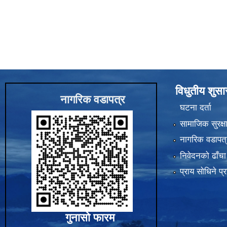
विधुतीय शुस
नागरिक वडापत्र
घटना दर्ता
सामाजिक सुरक्ष
नागरिक वडापत्
निवेदनको ढाँचा
प्राय साेधिने प्
गुनासो फारम