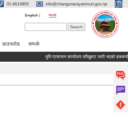
01-6614809
info@changunarayanmun.gov.np
English
नेपाली
Search form
Search
डाउनलोड
सम्पर्क
भुमि प्रशासन कार्यालय साँखुबाट जारी भएको हकबन्दी सम्ब