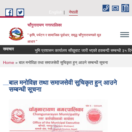
Skip to main content
English
नेपाली
चाँगुनारायण नगरपालिका
" कृषि, पर्यटन र सामाजिक पूर्वाधार, समृद्ध चाँगुनारायणको मूल
आधार "
समाचार
भुमि प्रशासन कार्यालय साँखुबाट जारी भएको हकबन्दी सम्बन्धी ३५ दिने स
You are here
Home
» बाल मनोविज्ञ तथा समाजसेवी सुचिकृत हुन् आउने सम्बन्धी सूचना
बाल मनोविज्ञ तथा समाजसेवी सुचिकृत हुन् आउने
सम्बन्धी सूचना