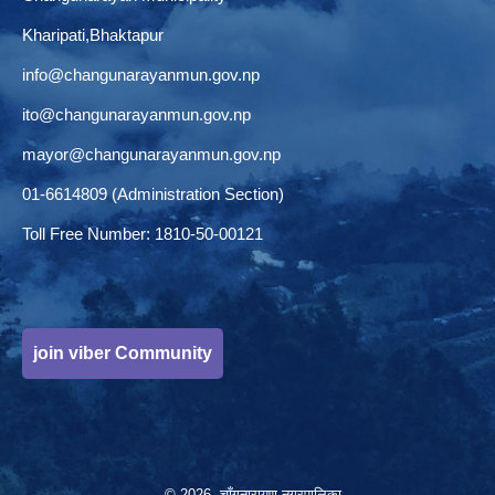
Kharipati,Bhaktapur
info@changunarayanmun.gov.np
ito@changunarayanmun.gov.np
mayor@changunarayanmun.gov.np
01-6614809 (Administration Section)
Toll Free Number: 1810-50-00121
join viber Community
© 2026 चाँगुनारायण नगरपालिका