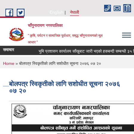
Skip to main content
English
नेपाली
चाँगुनारायण नगरपालिका
" कृषि, पर्यटन र सामाजिक पूर्वाधार, समृद्ध चाँगुनारायणको मूल
आधार "
समाचार
भुमि प्रशासन कार्यालय साँखुबाट जारी भएको हकबन्दी सम्बन्धी ३५ दिने
You are here
Home
» बाेलपत्र स्विकृतीकाे लागि स‌शाेधीत सूचना २०७६ ०७ २०
बाेलपत्र स्विकृतीकाे लागि स‌शाेधीत सूचना २०७६
०७ २०