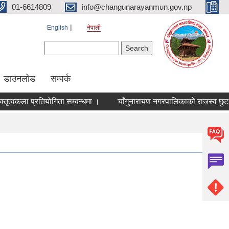
01-6614809
info@changunarayanmun.gov.np
English
नेपाली
Search form
Search
डाउनलोड
सम्पर्क
वकला प्रतियोगिता सम्बन्धमा ।
चाँगुनारायण नगरपालिकाको राजस्व छुट तथा 