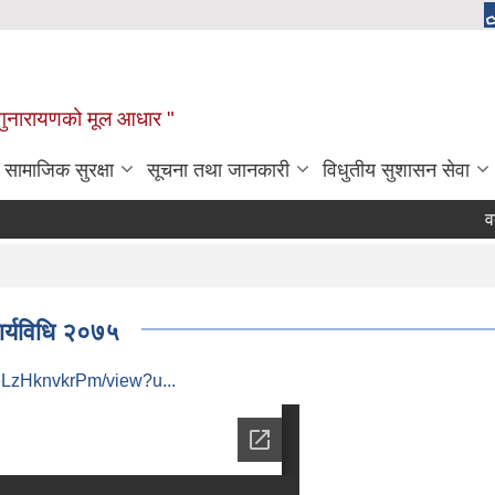
चाँगुनारायणको मूल आधार "
सामाजिक सुरक्षा
सूचना तथा जानकारी
विधुतीय सुशासन सेवा
वक्तृत्
ार्यविधि २०७५
eLzHknvkrPm/view?u...