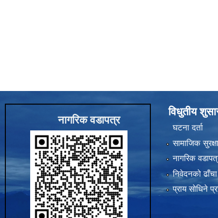
विधुतीय शुस
नागरिक वडापत्र
घटना दर्ता
सामाजिक सुरक्ष
नागरिक वडापत्
निवेदनको ढाँचा
प्राय साेधिने प्