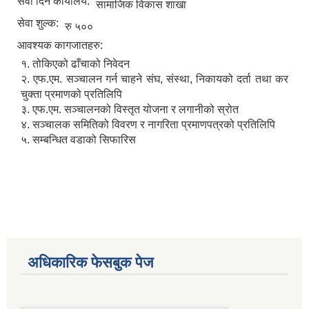
सेवा दिने कार्यालय:
सामाजिक विकास शाखा
सेवा शुल्क:
रु ५००
आवश्यक कागजातहरु:
१. तोकिएको ढाँचाको निवेदन
२. एफ.एम. सञ्चालन गर्न चाहने संघ, संस्था, निकायको दर्ता तथा कर
चुक्ता प्रमाणको प्रतिलिपि
३. एफ.एम. सञ्चालनको विस्तृत योजना र लगानीको स्रोत
४. सञ्चालक समितिको विवरण र नागरिता प्रमाणपत्रको प्रतिलिपि
५. सम्बन्धित वडाको सिफारिस
चाँगुनारायण नगरपालिकाको खानेपानी, सरसफाइ तथा स्वच्छता योजना (WASH Plan)
अधिकारिक फेसबुक पेज