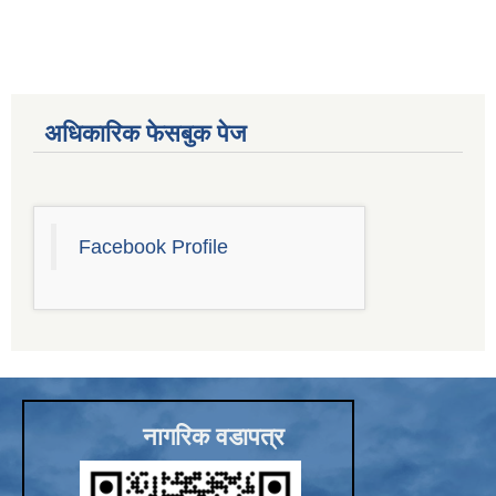
अधिकारिक फेसबुक पेज
Facebook Profile
चाँगुनारायण नगरपालिकाको खानेपानी, सरसफाइ तथा स्वच्छता योजना (WASH Plan)
नागरिक वडापत्र