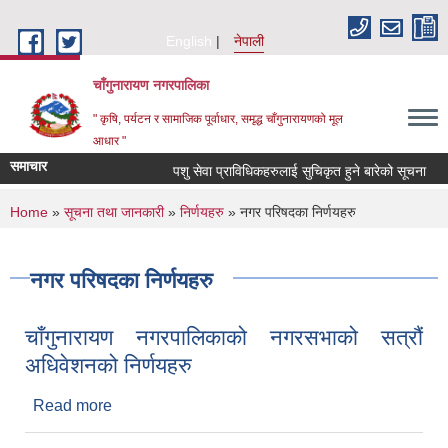
Skip to main content
English
नेपाली
चाँगुनारायण नगरपालिका
" कृषि, पर्यटन र सामाजिक पूर्वाधार, समृद्ध चाँगुनारायणको मूल
आधार "
समाचार
पशु सेवा प्राविधिकहरुलाई सुचिकृत हुने बारेको सूचना
व
You are here
Home
»
सूचना तथा जानकारी
»
निर्णयहरु
» नगर परिषदका निर्णयहरु
नगर परिषदका निर्णयहरु
चाँगुनारायण नगरपालिकाको नगरसभाको सत्रौं
अधिवेशनको निर्णयहरु
Read more
about चाँगुनारायण नगरपालिकाको नगरसभाको सत्रौं
अधिवेशनको निर्णयहरु