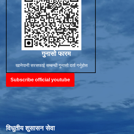
Sub-National Treasury Regulatory Application (SuTRA)
गुनासो फारम
खानेपानी सरसफाई सम्बन्धी गुनासो दर्ता गर्नुहोस
Subscribe official youtube
विधुतीय शुसासन सेवा